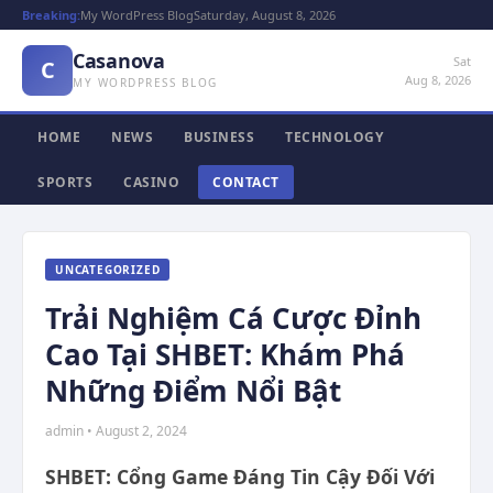
Breaking:
My WordPress Blog
Saturday, August 8, 2026
Casanova
Sat
C
Aug 8, 2026
MY WORDPRESS BLOG
HOME
NEWS
BUSINESS
TECHNOLOGY
SPORTS
CASINO
CONTACT
UNCATEGORIZED
Trải Nghiệm Cá Cược Đỉnh
Cao Tại SHBET: Khám Phá
Những Điểm Nổi Bật
admin • August 2, 2024
SHBET: Cổng Game Đáng Tin Cậy Đối Với