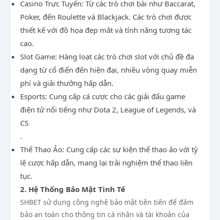
Casino Trực Tuyến: Từ các trò chơi bài như Baccarat,
Poker, đến Roulette và Blackjack. Các trò chơi được
thiết kế với đồ họa đẹp mắt và tính năng tương tác
cao.
Slot Game: Hàng loạt các trò chơi slot với chủ đề đa
dạng từ cổ điển đến hiện đại, nhiều vòng quay miễn
phí và giải thưởng hấp dẫn.
Esports: Cung cấp cá cược cho các giải đấu game
điện tử nổi tiếng như Dota 2, League of Legends, và
CS
.
Thể Thao Ảo: Cung cấp các sự kiện thể thao ảo với tỷ
lệ cược hấp dẫn, mang lại trải nghiệm thể thao liên
tục.
2. Hệ Thống Bảo Mật Tinh Tế
SHBET sử dụng công nghệ bảo mật tiên tiến để đảm
bảo an toàn cho thông tin cá nhân và tài khoản của