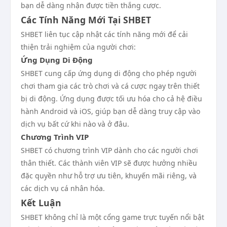
bạn dễ dàng nhận được tiền thắng cược.
Các Tính Năng Mới Tại SHBET
SHBET liên tục cập nhật các tính năng mới để cải
thiện trải nghiệm của người chơi:
Ứng Dụng Di Động
SHBET cung cấp ứng dụng di động cho phép người
chơi tham gia các trò chơi và cá cược ngay trên thiết
bị di động. Ứng dụng được tối ưu hóa cho cả hệ điều
hành Android và iOS, giúp bạn dễ dàng truy cập vào
dịch vụ bất cứ khi nào và ở đâu.
Chương Trình VIP
SHBET có chương trình VIP dành cho các người chơi
thân thiết. Các thành viên VIP sẽ được hưởng nhiều
đặc quyền như hỗ trợ ưu tiên, khuyến mãi riêng, và
các dịch vụ cá nhân hóa.
Kết Luận
SHBET không chỉ là một cổng game trực tuyến nổi bật