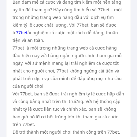
Bạn đam mê cá cược và đang tìm kiếm một nền tảng
uy tín để tham gia? Hãy cùng tìm hiểu về 77bet – một
trong những trang web hàng đầu với dịch vụ tìm
kiếm tỷ lệ cược chất lượng. Với 77bet, bạn sẽ được
tr
77bet
ải nghiệm cá cược một cách dễ dàng, thuận
tiện và an toàn.
77bet là một trong những trang web cá cược hàng
đầu hiện nay với hàng ngàn người chơi tham gia mỗi
ngày. Với sứ mệnh mang lại trải nghiệm cá cược tốt
nhất cho người chơi, 77bet không ngừng cải tiến và
phát triển dịch vụ của mình để đáp ứng mọi nhu cầu
của người chơi.
Với 77bet, bạn sẽ được trải nghiệm tỷ lệ cược hấp dẫn
và công bằng nhất trên thị trường. Với hệ thống cập
nhật tỷ lệ cược liên tục và chính xác, bạn sẽ không
bao giờ bỏ lỡ cơ hội trúng lớn khi tham gia cá cược
trên 77bet.
Để trở thành một người chơi thành công trên 77bet,