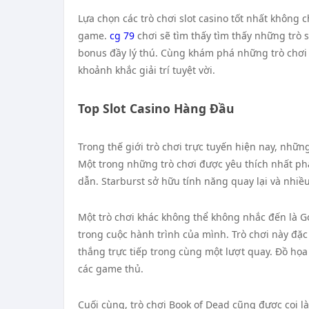
Lựa chọn các trò chơi slot casino tốt nhất không 
game.
cg 79
chơi sẽ tìm thấy tìm thấy những trò
bonus đầy lý thú. Cùng khám phá những trò chơi s
khoảnh khắc giải trí tuyệt vời.
Top Slot Casino Hàng Đầu
Trong thế giới trò chơi trực tuyến hiện nay, nhữ
Một trong những trò chơi được yêu thích nhất ph
dẫn. Starburst sở hữu tính năng quay lại và nhiều
Một trò chơi khác không thể không nhắc đến là 
trong cuộc hành trình của mình. Trò chơi này đặc
thắng trực tiếp trong cùng một lượt quay. Đồ họ
các game thủ.
Cuối cùng, trò chơi Book of Dead cũng được coi là