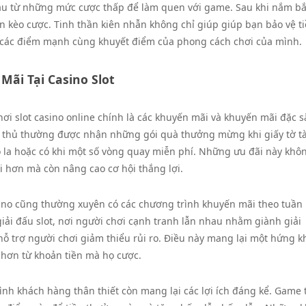
đầu từ những mức cược thấp để làm quen với game. Sau khi nắm bắ
n kèo cược. Tinh thần kiên nhẫn không chỉ giúp giúp bạn bảo vệ t
ện các điểm mạnh cùng khuyết điểm của phong cách chơi của mình.
ãi Tại Casino Slot
ơi slot casino online chính là các khuyến mãi và khuyến mãi đặc 
 thủ thường được nhận những gói quà thưởng mừng khi giấy tờ tà
ô la hoặc có khi một số vòng quay miễn phí. Những ưu đãi này khô
i hơn mà còn nâng cao cơ hội thắng lợi.
ino cũng thường xuyên có các chương trình khuyến mãi theo tuần
iải đấu slot, nơi người chơi cạnh tranh lẫn nhau nhằm giành giải
hỗ trợ người chơi giảm thiểu rủi ro. Điều này mang lại một hứng k
 hơn từ khoản tiền mà họ cược.
h khách hàng thân thiết còn mang lại các lợi ích đáng kể. Game 