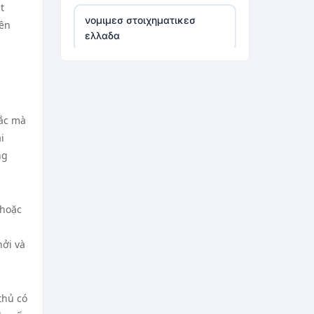
t
νομιμεσ στοιχηματικεσ
tg88 trang chủ
iền
ελλαδα
tr88 army
bästa casino utan svensk
licens
uu88 com
sắc mà
online kasina hrvatska
i
tr88 trang chủ
ng
bästa casino utan svensk
tg88 trang chủ
licens
 hoặc
tg88.com
bästa casino utan svensk
licens
hởi và
lc88
casino online utan svensk
licens
trang chủ kuwin
thủ có