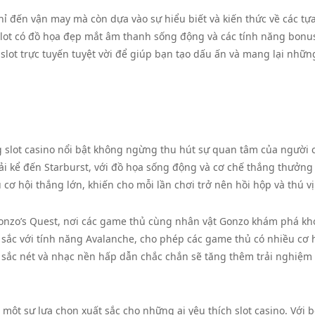
chỉ đến vận may mà còn dựa vào sự hiểu biết và kiến thức về các tự
 slot có đồ họa đẹp mắt âm thanh sống động và các tính năng bonu
lot trực tuyến tuyệt vời để giúp bạn tạo dấu ấn và mang lại nhữn
ng slot casino nổi bật không ngừng thu hút sự quan tâm của người 
ải kể đến Starburst, với đồ họa sống động và cơ chế thắng thưởng
 cơ hội thắng lớn, khiến cho mỗi lần chơi trở nên hồi hộp và thú v
Gonzo’s Quest, nơi các game thủ cùng nhân vật Gonzo khám phá kh
 sắc với tính năng Avalanche, cho phép các game thủ có nhiều cơ 
a sắc nét và nhạc nền hấp dẫn chắc chắn sẽ tăng thêm trải nghiệm
 một sự lựa chọn xuất sắc cho những ai yêu thích slot casino. Với b