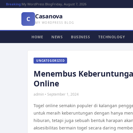
Breaking:
My WordPress Blog
Friday, August 7, 2026
Casanova
C
MY WORDPRESS BLOG
HOME
NEWS
BUSINESS
TECHNOLOGY
UNCATEGORIZED
Menembus Keberuntungan
Online
admin • September 1, 2024
Togel online semakin populer di kalangan peng
untuk meraih keberuntungan dengan hanya meng
hiburan, tetapi juga sebuah bentuk harapan akan
aksesibilitas bermain togel secara daring membe