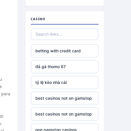
CASINO
betting with credit card
đá gà thomo 67
u
tỷ lệ kèo nhà cái
a
 para
best casinos not on gamstop
best casinos not on gamstop
di
i
non gamstop casinos
el