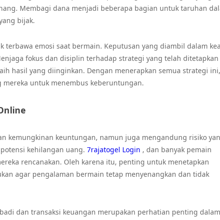
enang. Membagi dana menjadi beberapa bagian untuk taruhan da
yang bijak.
dak terbawa emosi saat bermain. Keputusan yang diambil dalam k
enjaga fokus dan disiplin terhadap strategi yang telah ditetapkan
 hasil yang diinginkan. Dengan menerapkan semua strategi ini
ng mereka untuk menembus keberuntungan.
Online
dan kemungkinan keuntungan, namun juga mengandung risiko ya
h potensi kehilangan uang.
7rajatogel Login
, dan banyak pemain
ereka rencanakan. Oleh karena itu, penting untuk menetapkan
tukan agar pengalaman bermain tetap menyenangkan dan tidak
ribadi dan transaksi keuangan merupakan perhatian penting dalam