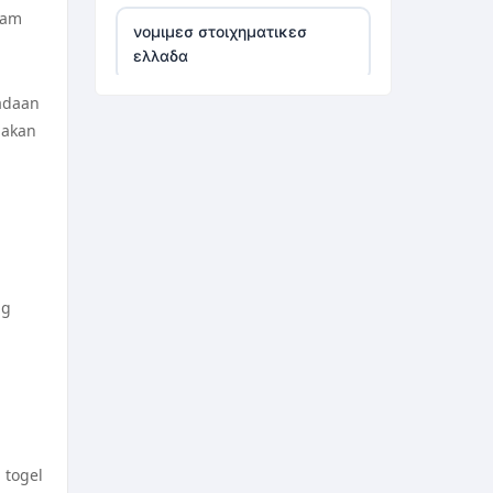
lam
νομιμεσ στοιχηματικεσ
tg88 trang chủ
ελλαδα
tr88 army
eadaan
bästa casino utan svensk
 akan
licens
uu88 com
,
online kasina hrvatska
tr88 trang chủ
bästa casino utan svensk
tg88 trang chủ
licens
ng
tg88.com
bästa casino utan svensk
licens
lc88
casino online utan svensk
licens
trang chủ kuwin
 togel