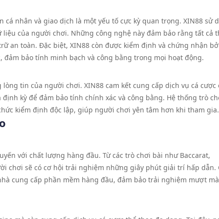
in cá nhân và giao dịch là một yếu tố cực kỳ quan trọng. XIN88 sử 
ữ liệu của người chơi. Những công nghệ này đảm bảo rằng tất cả 
trữ an toàn. Đặc biệt, XIN88 còn được kiểm định và chứng nhận bở
c, đảm bảo tính minh bạch và công bằng trong mọi hoạt động.
g lòng tin của người chơi. XIN88 cam kết cung cấp dịch vụ cá cược
a định kỳ để đảm bảo tính chính xác và công bằng. Hệ thống trò ch
chức kiểm định độc lập, giúp người chơi yên tâm hơn khi tham gia.
o
tuyến với chất lượng hàng đầu. Từ các trò chơi bài như Baccarat,
ời chơi sẽ có cơ hội trải nghiệm những giây phút giải trí hấp dẫn.
các nhà cung cấp phần mềm hàng đầu, đảm bảo trải nghiệm mượt mà