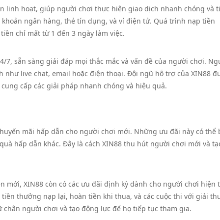
 linh hoạt, giúp người chơi thực hiện giao dịch nhanh chóng và t
hoản ngân hàng, thẻ tín dụng, và ví điện tử. Quá trình nạp tiền
 tiền chỉ mất từ 1 đến 3 ngày làm việc.
4/7, sẵn sàng giải đáp mọi thắc mắc và vấn đề của người chơi. Ng
nh như live chat, email hoặc điện thoại. Đội ngũ hỗ trợ của XIN88 đ
 cung cấp các giải pháp nhanh chóng và hiệu quả.
huyến mãi hấp dẫn cho người chơi mới. Những ưu đãi này có thể 
quà hấp dẫn khác. Đây là cách XIN88 thu hút người chơi mới và tạ
 mới, XIN88 còn có các ưu đãi định kỳ dành cho người chơi hiện t
ền thưởng nạp lại, hoàn tiền khi thua, và các cuộc thi với giải t
ữ chân người chơi và tạo động lực để họ tiếp tục tham gia.