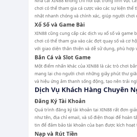
Nhà cái XIN88 không chỉ nổi bật trong lĩnh vực c
chơi có thể tham gia cá cược vào các sự kiện thể t
nhật nhanh chóng và chính xác, giúp người chơi 
Xổ Số và Game Bài
XIN88 cũng cung cấp các dịch vụ xổ số và game bà
chơi có thể tham gia vào các đợt quay số và cơ h
với giao diện thân thiện và dễ sử dụng, phù hợp 
Bắn Cá và Slot Game
Một điểm nhấn khác của XIN88 là các trò chơi bắn c
mang lại cho người chơi những giây phút thư giãn.
và hiệu ứng âm thanh sống động, tạo nên trải ng
Dịch Vụ Khách Hàng Chuyên N
Đăng Ký Tài Khoản
Quá trình đăng ký tài khoản tại XIN88 rất đơn gi
như tên, địa chỉ email, và số điện thoại để hoàn 
tin để đảm bảo tài khoản của bạn được kích hoạt
Nạp và Rút Tiền