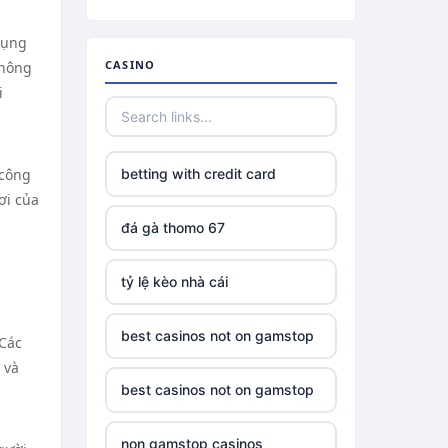
dụng
CASINO
thông
i
 công
betting with credit card
ơi của
đá gà thomo 67
tỷ lệ kèo nhà cái
best casinos not on gamstop
 Các
 và
best casinos not on gamstop
non gamstop casinos