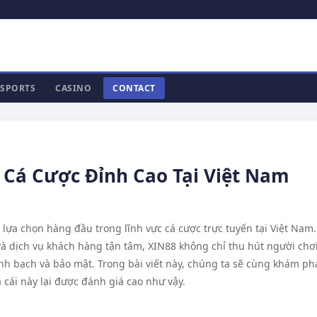
SPORTS
CASINO
CONTACT
 Cá Cược Đỉnh Cao Tại Việt Nam
lựa chọn hàng đầu trong lĩnh vực cá cược trực tuyến tại Việt Nam
 và dịch vụ khách hàng tận tâm, XIN88 không chỉ thu hút người chơ
h bạch và bảo mật. Trong bài viết này, chúng ta sẽ cùng khám ph
à cái này lại được đánh giá cao như vậy.