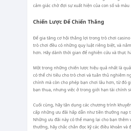
cảm giác chờ đợi sự xuất hiện của con số và màu
Chiến Lược Để Chiến Thắng
Để gia tăng cơ hội thắng lợi trong trò chơi casino
trò chơi đều có những quy luật riêng biệt, và n
hơn. Hãy dành thời gian để nghiên cứu và thực hà
Một trong những chiến lược hiệu quả nhất là quả
có thể chi tiêu cho trò chơi và tuân thủ nghiêm n
chính mà còn cho phép bạn chơi lâu hơn, từ đó gi
bạn thua, nhưng việc ở trong giới hạn tài chính s
Cuối cùng, hãy tận dụng các chương trình khuyến
cấp những ưu đãi hấp dẫn như tiền thưởng nạp ti
Những ưu đãi này có thể mang lại cho bạn thêm v
thưởng, hãy chắc chắn đọc kỹ các điều khoản và đi