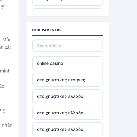
ay.
best non gamstop casinos
OUR PARTNERS
non gamstop casinos uk
g. Mỗi
nh xác
casino without gamstop
online casino
£5 minimum deposit
 mình
i
στοιχηματικες εταιριες
non uk license casinos
úc
στοιχηματικες ελλαδα
irish casino online
ung
στοιχηματικες ελλαδα
https://tr88it.com/
i nhận
στοιχηματικες ελλαδα
trang chủ tr88