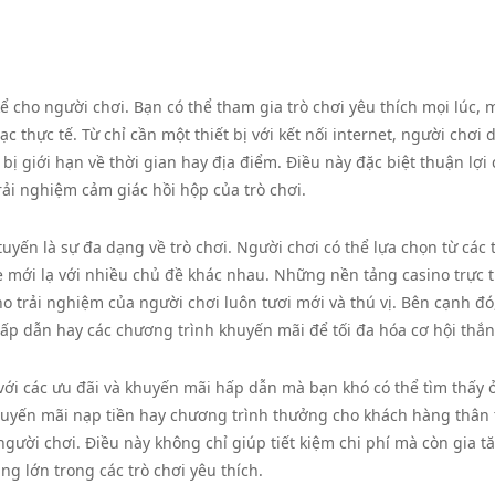
kể cho người chơi. Bạn có thể tham gia trò chơi yêu thích mọi lúc, 
thực tế. Từ chỉ cần một thiết bị với kết nối internet, người chơi 
ị giới hạn về thời gian hay địa điểm. Điều này đặc biệt thuận lợi
ải nghiệm cảm giác hồi hộp của trò chơi.
tuyến là sự đa dạng về trò chơi. Người chơi có thể lựa chọn từ các 
ame mới lạ với nhiều chủ đề khác nhau. Những nền tảng casino trực 
ho trải nghiệm của người chơi luôn tươi mới và thú vị. Bên cạnh đó
hấp dẫn hay các chương trình khuyến mãi để tối đa hóa cơ hội thắn
với các ưu đãi và khuyến mãi hấp dẫn mà bạn khó có thể tìm thấy 
uyến mãi nạp tiền hay chương trình thưởng cho khách hàng thân 
gười chơi. Điều này không chỉ giúp tiết kiệm chi phí mà còn gia t
ng lớn trong các trò chơi yêu thích.