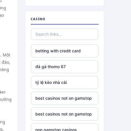
u
hông
ạo
CASINO
betting with credit card
i. Một
c đáo,
đá gà thomo 67
 năng
tỷ lệ kèo nhà cái
ker
best casinos not on gamstop
thường
best casinos not on gamstop
òng
g,
non gamstop casinos