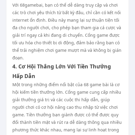
Với 68gamebai, bạn có thể dễ dàng truy cập và chơi
các trò chơi yêu thích từ bất kỳ đâu, chỉ cần có kết nối
internet ổn định. Điều này mang lại sự thuận tiện tối
đa cho người chơi, cho phép bạn tham gia cá cược và
giải trí ngay cả khi đang di chuyển. Cổng game được
tối ưu hóa cho thiết bị di động, đảm bảo rằng bạn có
thể trải nghiệm chơi game mượt mà và không bị gián
đoạn.
4. Cơ Hội Thắng Lớn Với Tiền Thưởng
Hấp Dẫn
Một trong những điểm nổi bật của 68 game bài là cơ
hội kiếm tiền thưởng lớn. Cổng game cung cấp nhiều
giải thưởng giá trị và các cuộc thi hấp dẫn, giúp
người chơi có cơ hội nâng cao thu nhập từ việc chơi
game. Tiền thưởng bạn giành được có thể được quy
đổi thành tiền mặt và rút ra dễ dàng thông qua nhiều
phương thức khác nhau, mang lại sự linh hoạt trong