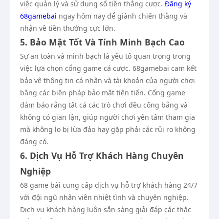
việc quản lý và sử dụng số tiền thắng cược.
Đăng ký
68gamebai
ngay hôm nay để giành chiến thằng và
nhận về tiền thưởng cực lớn.
5. Bảo Mật Tốt Và Tính Minh Bạch Cao
Sự an toàn và minh bạch là yếu tố quan trọng trong
việc lựa chọn cổng game cá cược. 68gamebai cam kết
bảo vệ thông tin cá nhân và tài khoản của người chơi
bằng các biện pháp bảo mật tiên tiến. Cổng game
đảm bảo rằng tất cả các trò chơi đều công bằng và
không có gian lận, giúp người chơi yên tâm tham gia
mà không lo bị lừa đảo hay gặp phải các rủi ro không
đáng có.
6. Dịch Vụ Hỗ Trợ Khách Hàng Chuyên
Nghiệp
68 game bài cung cấp dịch vụ hỗ trợ khách hàng 24/7
với đội ngũ nhân viên nhiệt tình và chuyên nghiệp.
Dịch vụ khách hàng luôn sẵn sàng giải đáp các thắc