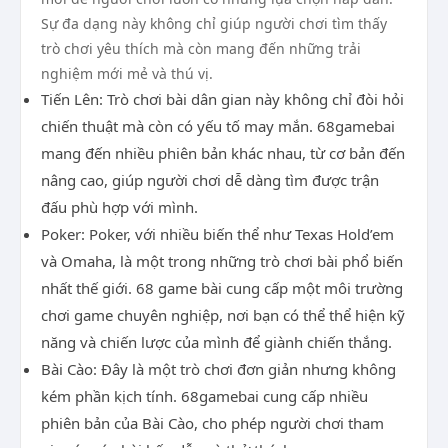
Sự đa dạng này không chỉ giúp người chơi tìm thấy
trò chơi yêu thích mà còn mang đến những trải
nghiệm mới mẻ và thú vị.
Tiến Lên: Trò chơi bài dân gian này không chỉ đòi hỏi
chiến thuật mà còn có yếu tố may mắn. 68gamebai
mang đến nhiều phiên bản khác nhau, từ cơ bản đến
nâng cao, giúp người chơi dễ dàng tìm được trận
đấu phù hợp với mình.
Poker: Poker, với nhiều biến thể như Texas Hold’em
và Omaha, là một trong những trò chơi bài phổ biến
nhất thế giới. 68 game bài cung cấp một môi trường
chơi game chuyên nghiệp, nơi bạn có thể thể hiện kỹ
năng và chiến lược của mình để giành chiến thắng.
Bài Cào: Đây là một trò chơi đơn giản nhưng không
kém phần kịch tính. 68gamebai cung cấp nhiều
phiên bản của Bài Cào, cho phép người chơi tham