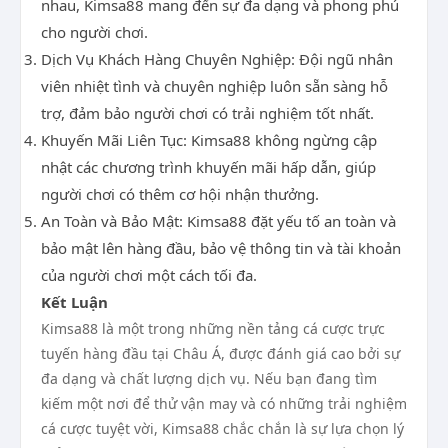
nhau, Kimsa88 mang đến sự đa dạng và phong phú
cho người chơi.
Dịch Vụ Khách Hàng Chuyên Nghiệp: Đội ngũ nhân
viên nhiệt tình và chuyên nghiệp luôn sẵn sàng hỗ
trợ, đảm bảo người chơi có trải nghiệm tốt nhất.
Khuyến Mãi Liên Tục: Kimsa88 không ngừng cập
nhật các chương trình khuyến mãi hấp dẫn, giúp
người chơi có thêm cơ hội nhận thưởng.
An Toàn và Bảo Mật: Kimsa88 đặt yếu tố an toàn và
bảo mật lên hàng đầu, bảo vệ thông tin và tài khoản
của người chơi một cách tối đa.
Kết Luận
Kimsa88 là một trong những nền tảng cá cược trực
tuyến hàng đầu tại Châu Á, được đánh giá cao bởi sự
đa dạng và chất lượng dịch vụ. Nếu bạn đang tìm
kiếm một nơi để thử vận may và có những trải nghiệm
cá cược tuyệt vời, Kimsa88 chắc chắn là sự lựa chọn lý