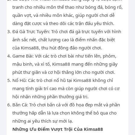
tranh cho nhiều môn thể thao như bóng đá, bóng rổ,
quần vợt, và nhiều môn khác, giúp người chơi dễ
dàng đặt cược và theo dõi các trận đấu yêu thích.
Đá Gà Trực Tuyến: Trò chơi đá gà trực tuyến với hình
ảnh sắc nét, chất lượng cao là điểm nhấn đặc biệt
của Kimsa88, thu hút đông đảo người chơi.
Game Bài: Với các trò chơi bài như tiến lên, phỏm,
mậu binh, và xì tố, Kimsa88 mang đến những giây
phút thư giãn và cơ hội thắng lớn cho người chơi.
Nổ Hũ: Các trò chơi nổ hũ tại Kimsa88 không chỉ
mang tính giải trí cao mà còn giúp người chơi có cơ
hội nhận những phần thưởng giá trị.
Bắn Cá: Trò chơi bắn cá với đồ họa đẹp mắt và phần
thưởng hấp dẫn là lựa chọn không thể bỏ qua cho
những ai yêu thích sự mới lạ.
Những Ưu Điểm Vượt Trội Của Kimsa88