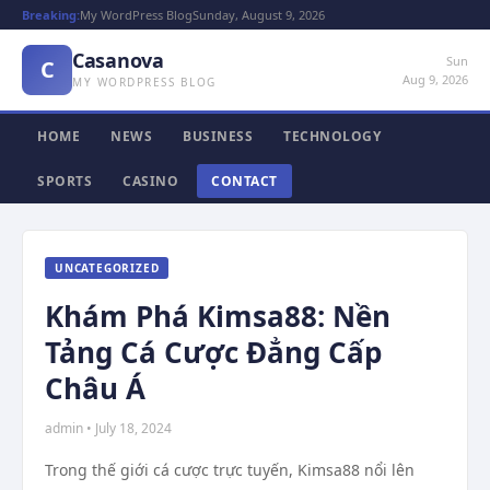
Breaking:
My WordPress Blog
Sunday, August 9, 2026
Casanova
Sun
C
Aug 9, 2026
MY WORDPRESS BLOG
HOME
NEWS
BUSINESS
TECHNOLOGY
SPORTS
CASINO
CONTACT
UNCATEGORIZED
Khám Phá Kimsa88: Nền
Tảng Cá Cược Đẳng Cấp
Châu Á
admin • July 18, 2024
Trong thế giới cá cược trực tuyến, Kimsa88 nổi lên