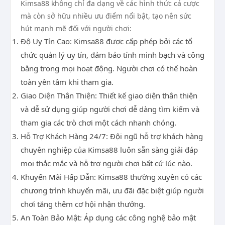
Kimsa88 không chỉ đa dạng về các hình thức cá cược
mà còn sở hữu nhiều ưu điểm nổi bật, tạo nên sức
hút mạnh mẽ đối với người chơi:
Độ Uy Tín Cao: Kimsa88 được cấp phép bởi các tổ
chức quản lý uy tín, đảm bảo tính minh bạch và công
bằng trong mọi hoạt động. Người chơi có thể hoàn
toàn yên tâm khi tham gia.
Giao Diện Thân Thiện: Thiết kế giao diện thân thiện
và dễ sử dụng giúp người chơi dễ dàng tìm kiếm và
tham gia các trò chơi một cách nhanh chóng.
Hỗ Trợ Khách Hàng 24/7: Đội ngũ hỗ trợ khách hàng
chuyên nghiệp của Kimsa88 luôn sẵn sàng giải đáp
mọi thắc mắc và hỗ trợ người chơi bất cứ lúc nào.
Khuyến Mãi Hấp Dẫn: Kimsa88 thường xuyên có các
chương trình khuyến mãi, ưu đãi đặc biệt giúp người
chơi tăng thêm cơ hội nhận thưởng.
An Toàn Bảo Mật: Áp dụng các công nghệ bảo mật