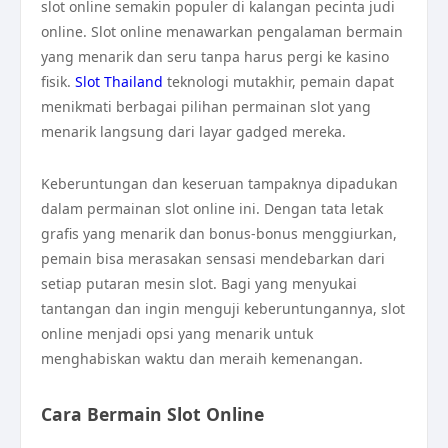
slot online semakin populer di kalangan pecinta judi
online. Slot online menawarkan pengalaman bermain
yang menarik dan seru tanpa harus pergi ke kasino
fisik.
Slot Thailand
teknologi mutakhir, pemain dapat
menikmati berbagai pilihan permainan slot yang
menarik langsung dari layar gadged mereka.
Keberuntungan dan keseruan tampaknya dipadukan
dalam permainan slot online ini. Dengan tata letak
grafis yang menarik dan bonus-bonus menggiurkan,
pemain bisa merasakan sensasi mendebarkan dari
setiap putaran mesin slot. Bagi yang menyukai
tantangan dan ingin menguji keberuntungannya, slot
online menjadi opsi yang menarik untuk
menghabiskan waktu dan meraih kemenangan.
Cara Bermain Slot Online