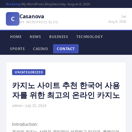
Breaking:
My WordPress Blog
Saturday, August 8, 2026
Casanova
Sat
C
Aug 8, 2026
MY WORDPRESS BLOG
HOME
NEWS
BUSINESS
TECHNOLOGY
SPORTS
CASINO
CONTACT
UNCATEGORIZED
카지노 사이트 추천 한국어 사용
자를 위한 최고의 온라인 카지노
admin • July 25, 2024
Introduction:
온라인 카지노 산업은 끊임없이 성장하고 있으며, 플레이어