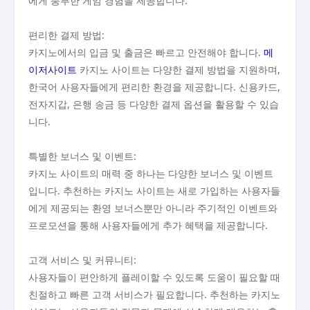
에게 풍부한 게임 경험을 제공합니다.
편리한 결제 방법:
카지노에서의 입금 및 출금은 빠르고 안전해야 합니다.
메
이저사이트
카지노 사이트는 다양한 결제 방법을 지원하며,
한국어 사용자들에게 편리한 환경을 제공합니다. 신용카드,
전자지갑, 은행 송금 등 다양한 결제 옵션을 활용할 수 있습
니다.
특별한 보너스 및 이벤트:
카지노 사이트의 매력 중 하나는 다양한 보너스 및 이벤트
입니다. 추천하는 카지노 사이트는 새로 가입하는 사용자들
에게 제공되는 환영 보너스뿐만 아니라 주기적인 이벤트와
프로모션을 통해 사용자들에게 추가 혜택을 제공합니다.
고객 서비스 및 커뮤니티:
사용자들이 편안하게 플레이할 수 있도록 도움이 필요할 때
친절하고 빠른 고객 서비스가 필요합니다. 추천하는 카지노