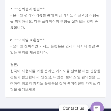
7. **신뢰성과 평판:**
– 온라인 평가와 리뷰를 통해 해당 카지노의 신뢰성과 평판
을 확인하세요. 다른 플레이어의 경험을 살펴보는 것이 중
요합니다.
8. **모바일 호환성:**
– 모바일 친화적인 카지노 플랫폼은 언제 어디서나 즐길 수
있는 편의를 제공합니다.
결론:
한국어 사용자를 위한 온라인 카지노를 선택할 때는 신중한
검토가 필요합니다. 안전성, 다양성, 보너스 및 편의성을 고
려하여 최고의 카지노 플랫폼을 찾아 흥미진진한 카지노 경
험을 즐겨보세요.
Contact us