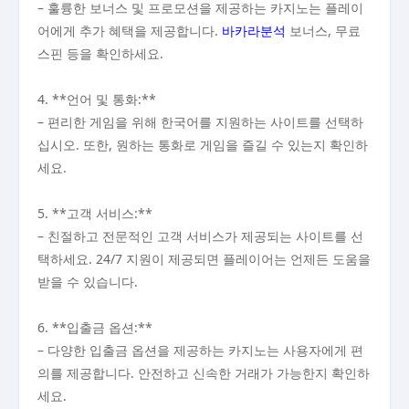
– 훌륭한 보너스 및 프로모션을 제공하는 카지노는 플레이
어에게 추가 혜택을 제공합니다.
바카라분석
보너스, 무료
스핀 등을 확인하세요.
4. **언어 및 통화:**
– 편리한 게임을 위해 한국어를 지원하는 사이트를 선택하
십시오. 또한, 원하는 통화로 게임을 즐길 수 있는지 확인하
세요.
5. **고객 서비스:**
– 친절하고 전문적인 고객 서비스가 제공되는 사이트를 선
택하세요. 24/7 지원이 제공되면 플레이어는 언제든 도움을
받을 수 있습니다.
6. **입출금 옵션:**
– 다양한 입출금 옵션을 제공하는 카지노는 사용자에게 편
의를 제공합니다. 안전하고 신속한 거래가 가능한지 확인하
세요.