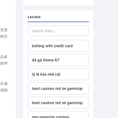
CASINO
的交友
这种方
betting with credit card
在众多
đá gà thomo 67
意的伴
tỷ lệ kèo nhà cái
推出虚
best casinos not on gamstop
。借助
best casinos not on gamstop
non gamstop casinos