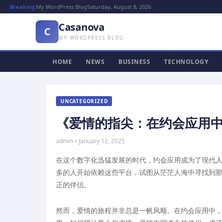
Breaking:
My WordPress Blog
Saturday, August 8, 2026
Casanova
C
MY WORDPRESS BLOG
HOME
NEWS
BUSINESS
TECHNOLOGY
UNCATEGORIZED
《爱情的指尖：在约会应用
admin • January 12, 2025
在这个数字化迅猛发展的时代，约会应用成为了现代
多的人开始依赖这些平台，试图从茫茫人海中寻找到那
正的伴侣。
然而，爱情的旅程并非总是一帆风顺。在约会应用中