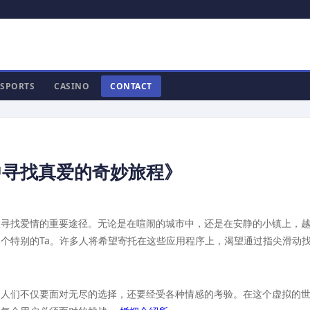
SPORTS
CASINO
CONTACT
中寻找真爱的奇妙旅程》
人寻找爱情的重要途径。无论是在喧闹的城市中，还是在安静的小镇上，
个特别的Ta。许多人将希望寄托在这些应用程序上，渴望通过指尖滑动
，人们不仅要面对无尽的选择，还要经受各种情感的考验。在这个虚拟的