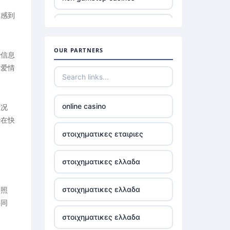
时感到
best non gamstop casinos
OUR PARTNERS
non gamstop casinos uk
些信息
对爱情
casino without gamstop
online casino
情况
£5 minimum deposit
些在快
στοιχηματικες εταιριες
non uk license casinos
στοιχηματικες ελλαδα
irish casino online
的照
στοιχηματικες ελλαδα
https://tr88it.com/
共同
στοιχηματικες ελλαδα
trang chủ tr88